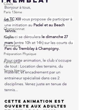
Cours
Bonjour à tous,
Paris 13ème
Le TC XIII
 vous propose de participer à 
Match
une initiation au 
Padel et au Beach 
Championnat
Tennis.
Celle-ci se déroulera 
le dimanche 27 
Règles
mars 
(entre 10h et 14h) sur les courts du 
Fermeture
Parc du Tremblay à Champigny.
Préparation Physique
Pour cette animation, le club s'occupe 
Partenariat
de tout : Location des terrains, du 
Tennis féminin
matériel, et encadrement par un 
entraineur spécialisé dans ces 2 
disciplines. Venez juste en tenue de 
tennis...
Cette animation est 
ouverte aux adultes 