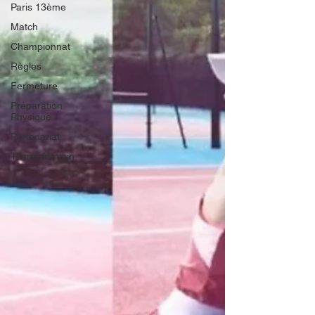
Paris 13ème
Match
Championnat
Règles
Fermeture
Préparation
Physique
Partenariat
Tennis féminin