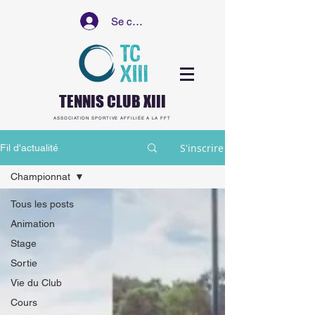
Se connecter
TENNIS CLUB XIII
ASSOCIATION SPORTIVE AFFILIÉE A LA FFT
S'inscrire
Fil d'actualité
Championnat
Tous les posts
Animation
Stage
Sortie
Vie du Club
Cours