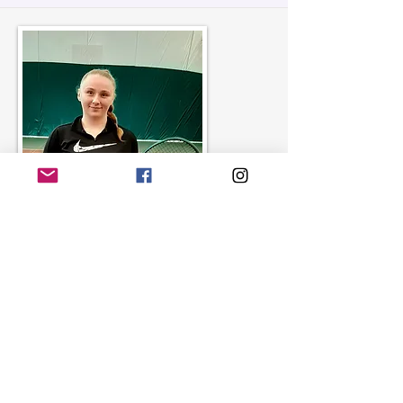
Tamara Martinovic
DE
-