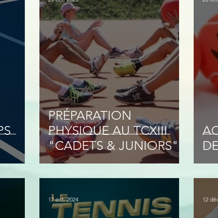
PRÉPARATION
PS
PHYSIQUE AU TCXIII
AC
"CADETS & JUNIORS"
DE
17 oct. 2024
12 dé