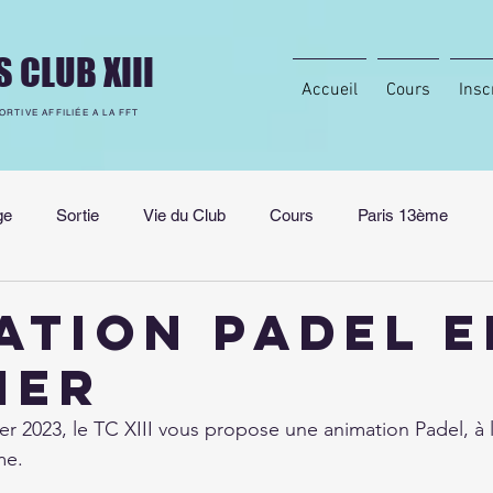
S CLUB XIII
Accueil
Cours
Insc
ORTIVE AFFILIÉE A LA FFT
ge
Sortie
Vie du Club
Cours
Paris 13ème
aration Physique
Partenariat
Tennis féminin
ATION PADEL e
ier
er 2023, le TC XIII vous propose une animation Padel, à
me.