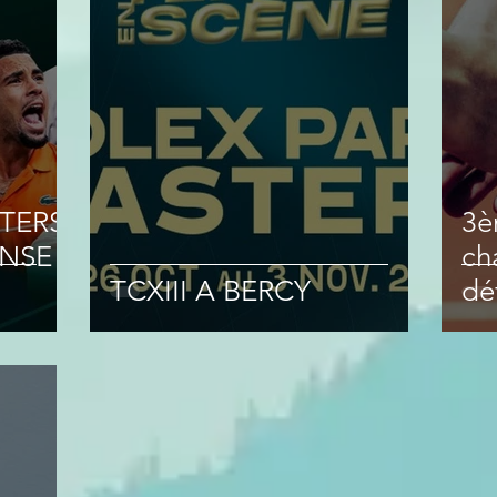
STERS
3è
ENSE
ch
TCXIII A BERCY
dé