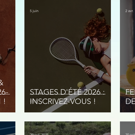
5 juin
2 avr.
&
26-
STAGES D'ÉTÉ 2026 :
FE
 !
INSCRIVEZ-VOUS !
DE
29 oct. 2025
20 oct