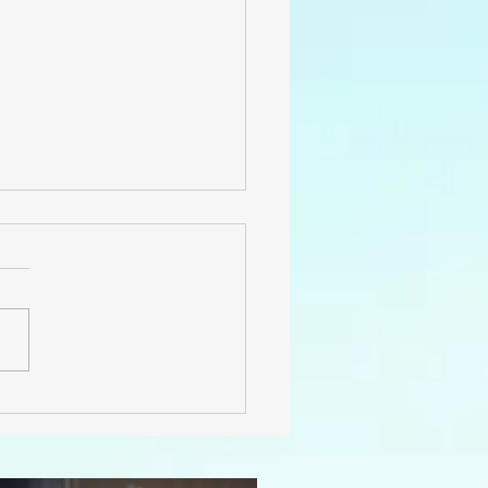
vember:
emière
ition