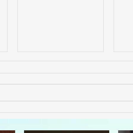
3ème édition
Mo
du challenge
pr
"matchs défis"
éd