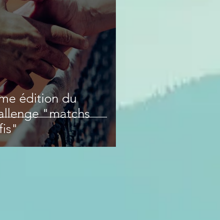
me édition du
allenge "matchs
fis"