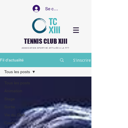
Se connecter
TENNIS CLUB XIII
ASSOCIATION SPORTIVE AFFILIÉE A LA FFT
S'inscrire
Fil d'actualité
Tous les posts
Tous les posts
Animation
Stage
Sortie
Vie du Club
Cours