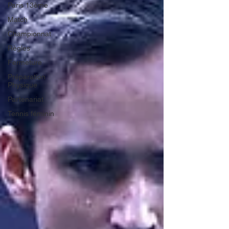
Paris 13ème
Match
Championnat
Règles
Fermeture
Préparation
Physique
Partenariat
Tennis féminin