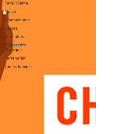
Paris 13ème
Match
Championnat
Règles
Fermeture
Préparation
Physique
Partenariat
Tennis féminin