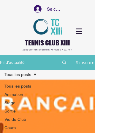
Se connecter
TENNIS CLUB XIII
ASSOCIATION SPORTIVE AFFILIÉE A LA FFT
S'inscrire
Fil d'actualité
Tous les posts
Tous les posts
Animation
Stage
Sortie
Vie du Club
Cours