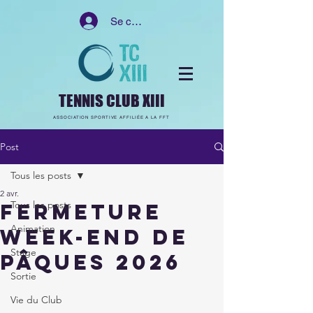
Se connecter
TENNIS CLUB XIII
ASSOCIATION SPORTIVE AFFILIÉE A LA FFT
Post
Tous les posts
2 avr.
Tous les posts
FERMETURE
Animation
WEEK-END DE
Stage
PÂQUES 2026
Sortie
Vie du Club