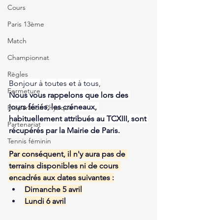
Cours
Paris 13ème
Match
Championnat
Règles
Bonjour à toutes et à tous,
Fermeture
Nous vous rappelons que lors des 
jours fériés, les créneaux, 
Préparation Physique
habituellement attribués au TCXIII, sont 
Partenariat
récupérés par la Mairie de Paris.
Tennis féminin
Par conséquent, il n'y aura pas de 
terrains disponibles ni de cours 
encadrés aux dates suivantes :
Dimanche 5 avril
Lundi 6 avril