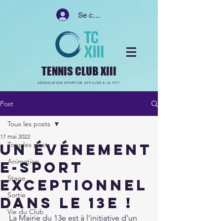
Se connecter
TENNIS CLUB XIII
ASSOCIATION SPORTIVE AFFILIÉE A LA FFT
Post
Tous les posts
17 mai 2022
Tous les posts
Un événement
Animation
e-sport
Stage
exceptionnel
Sortie
dans le 13e !
Vie du Club
La Mairie du 13e est à l’initiative d’un 