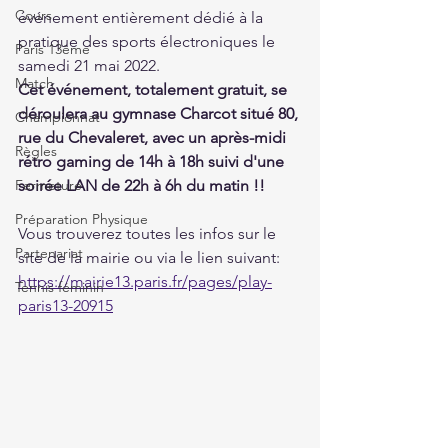
Cours
événement entièrement dédié à la 
pratique des sports électroniques le 
Paris 13ème
samedi 21 mai 2022.
Match
Cet événement, totalement gratuit, se 
déroulera au gymnase Charcot situé 80, 
Championnat
rue du Chevaleret, avec un après-midi 
Règles
rétro gaming de 14h à 18h suivi d'une 
Fermeture
soirée LAN de 22h à 6h du matin !!
Préparation Physique
Vous trouverez toutes les infos sur le 
Partenariat
site de la mairie ou via le lien suivant: 
https://mairie13.paris.fr/pages/play-
Tennis féminin
paris13-20915