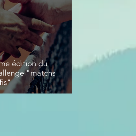
me édition du
allenge "matchs
fis"