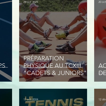
29 oct. 2025
20 oct
PRÉPARATION
PS
PHYSIQUE AU TCXIII
AC
"CADETS & JUNIORS"
DE
17 oct. 2024
12 dé