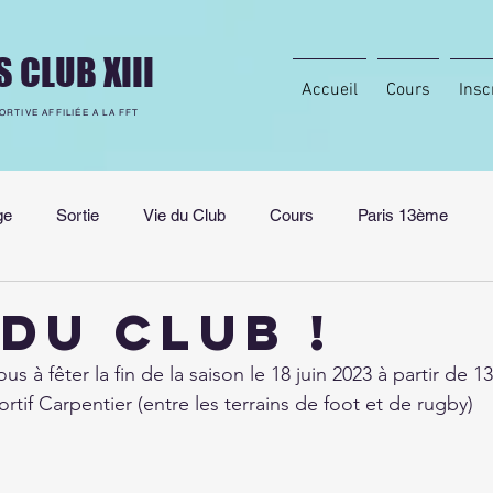
S CLUB XIII
Accueil
Cours
Insc
ORTIVE AFFILIÉE A LA FFT
ge
Sortie
Vie du Club
Cours
Paris 13ème
aration Physique
Partenariat
Tennis féminin
 du Club !
us à fêter la fin de la saison le 18 juin 2023 à partir de 1
tif Carpentier (entre les terrains de foot et de rugby)