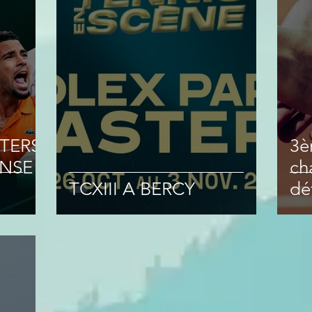
STERS
3è
ENSE
ch
TCXIII A BERCY
dé