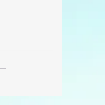
ÉPARATION
YSIQUE AU
XIII "CADETS