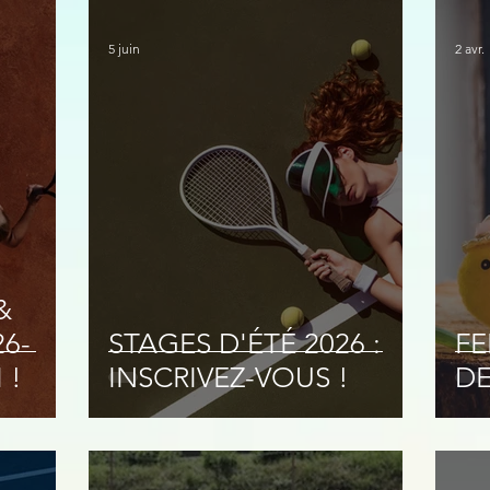
& 
5 juin
2 avr.
&
26-
STAGES D'ÉTÉ 2026 :
FE
 !
INSCRIVEZ-VOUS !
DE