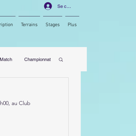
Se connecter
ription
Terrains
Stages
Plus
Match
Championnat
3h00, au Club 