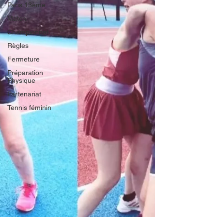
Paris 13ème
Match
Championnat
Règles
Fermeture
Préparation
Physique
Partenariat
Tennis féminin