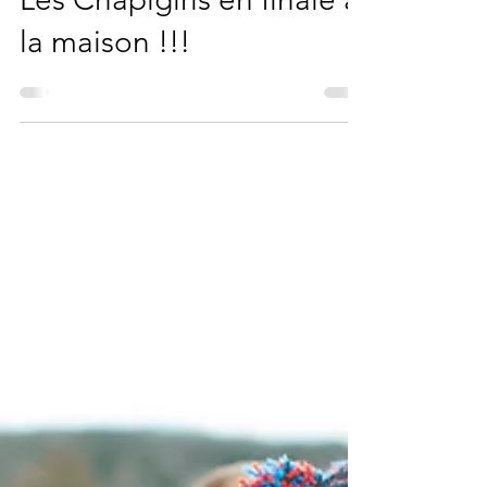
Les Chapigirls en finale à
la maison !!!