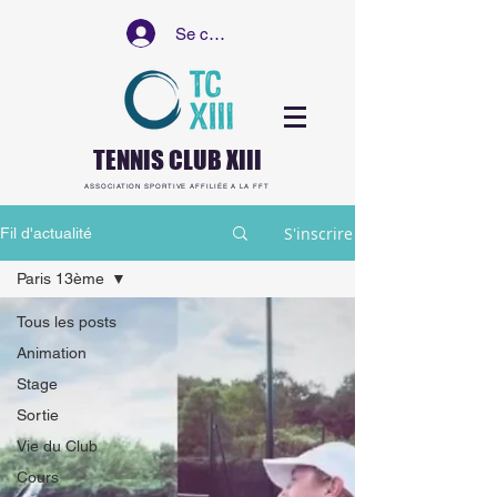
Se connecter
TENNIS CLUB XIII
ASSOCIATION SPORTIVE AFFILIÉE A LA FFT
S'inscrire
Fil d'actualité
Paris 13ème
Tous les posts
Animation
Stage
Sortie
Vie du Club
Cours